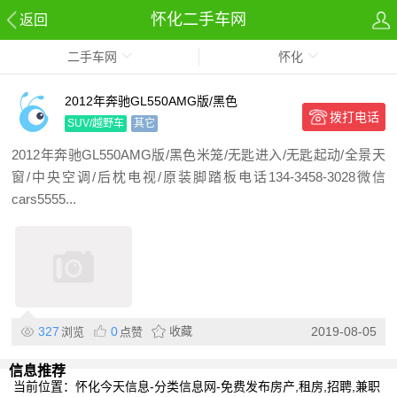
怀化二手车网
返回
二手车网
怀化
2012年奔驰GL550AMG版/黑色
拨打电话
SUV/越野车
其它
2012年奔驰GL550AMG版/黑色米笼/无匙进入/无匙起动/全景天
窗/中央空调/后枕电视/原装脚踏板电话134-3458-3028微信
cars5555...
327
0
收藏
2019-08-05
浏览
点赞
信息推荐
当前位置：
怀化今天信息-分类信息网-免费发布房产,租房,招聘,兼职