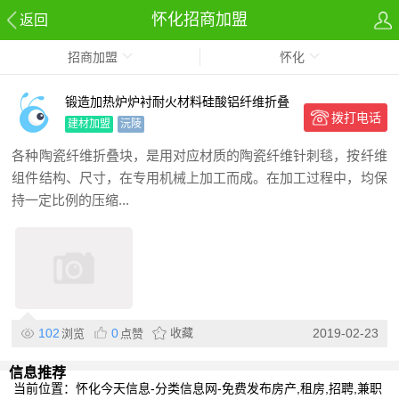
怀化招商加盟
返回
招商加盟
怀化
锻造加热炉炉衬耐火材料硅酸铝纤维折叠
拨打电话
块安装设计
建材加盟
沅陵
各种陶瓷纤维折叠块，是用对应材质的陶瓷纤维针刺毯，按纤维
组件结构、尺寸，在专用机械上加工而成。在加工过程中，均保
持一定比例的压缩...
102
0
收藏
2019-02-23
浏览
点赞
信息推荐
当前位置：
怀化今天信息-分类信息网-免费发布房产,租房,招聘,兼职