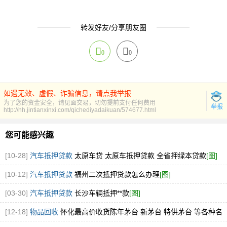
转发好友/分享朋友圈
0
0
如遇无效、虚假、诈骗信息，请点我举报
为了您的资金安全，请见面交易，切勿提前支付任何费用
举报
http://hh.jintianxinxi.com/qichediyadaikuan/574677.html
您可能感兴趣
[10-28]
汽车抵押贷款
太原车贷 太原车抵押贷款 全省押绿本贷款
[图]
[10-12]
汽车抵押贷款
福州二次抵押贷款怎么办理
[图]
[03-30]
汽车抵押贷款
长沙车辆抵押**款
[图]
[12-18]
物品回收
怀化最高价收货陈年茅台 新茅台 特供茅台 等各种名